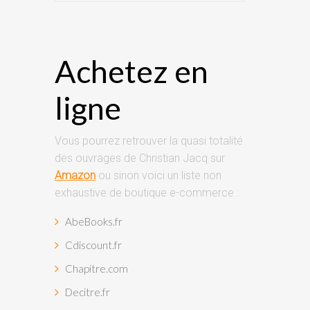
Achetez en
ligne
Vous pourrez retrouver la quasi totalité
des ouvrages de Christian Jacq sur
Amazon
ou sinon voici un liste non
exhaustive de boutique e-commerce :
AbeBooks.fr
Cdiscount.fr
Chapitre.com
Decitre.fr