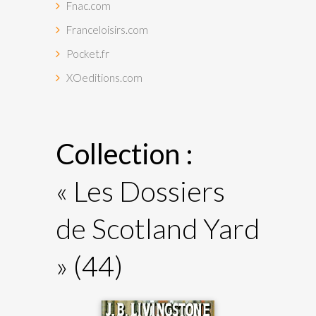
Fnac.com
Franceloisirs.com
Pocket.fr
XOeditions.com
Collection :
« Les Dossiers
de Scotland Yard
»
(44)