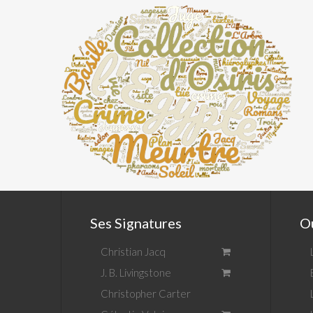
Ses Signatures
Ou
Christian Jacq
J. B. Livingstone
Christopher Carter