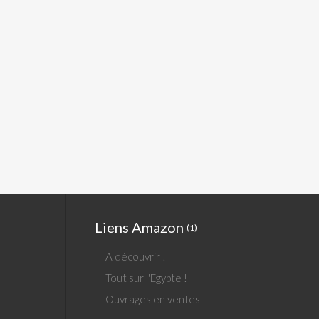
Liens Amazon
(1)
A découvrir !
Tout sur l'Egypte !
Ouvrages en ventes