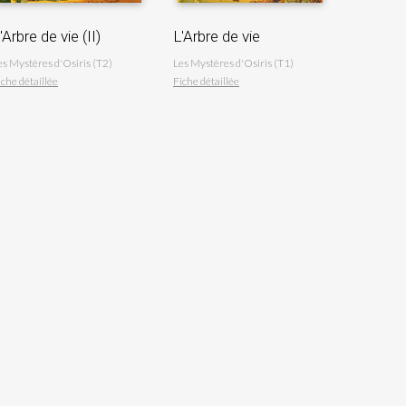
'Arbre de vie (II)
L'Arbre de vie
es Mystères d'Osiris (T2)
Les Mystères d'Osiris (T1)
iche détaillée
Fiche détaillée