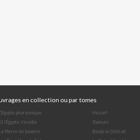
vrages en collection ou par tomes
L'Égypte pharaonique
Mozart
Et l'Égypte s'éveilla
Ramsès
La Pierre de lumière
Basile le Distrait