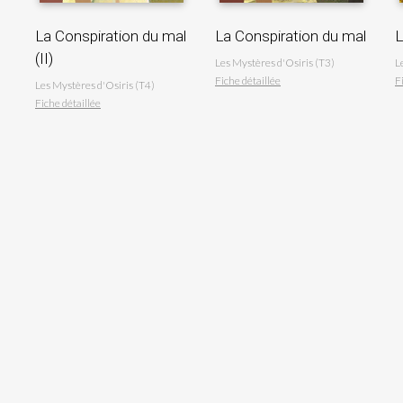
La Conspiration du mal
La Conspiration du mal
L
(II)
Les Mystères d'Osiris (T3)
L
Fiche détaillée
F
Les Mystères d'Osiris (T4)
Fiche détaillée