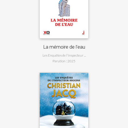
on
C
La mémoire de l'eau
...
Le
Les Enquêtes de l'inspecteur ...
Parution : 2025