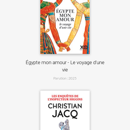
-Provence
Égypte mon amour - Le voyage d'une
vie
...
Le
Parution : 2025