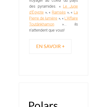
voyager au coeur du pays
des pyramides. «
Le Juge
d'Égypte
», «
Ramsès
», «
La
Pierre de lumière
», «
L'Affaire
Toutânkhamon
»... ils
n'attendent que vous!
EN SAVOIR +
Polars