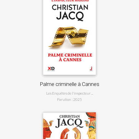
Pyramide
Palme criminelle à Cannes
...
Les Enquêtes de l'inspecteur ...
Le
Parution : 2025