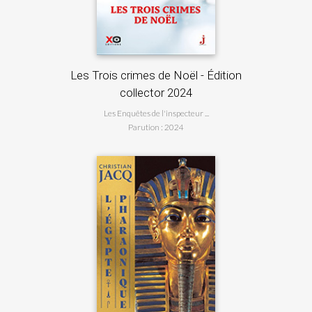
polis
Les Trois crimes de Noël - Édition
collector 2024
Le
Les Enquêtes de l'inspecteur ...
Parution : 2024