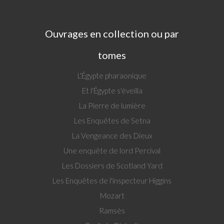
Ouvrages en collection ou par
tomes
L'Égypte pharaonique
Et l'Égypte s'éveilla
La Pierre de lumière
Les Enquêtes de Setna
La Vengeance des Dieux
Une enquête de lord Percival
Les Dossiers de Scotland Yard
Les Enquêtes de l'inspecteur Higgins
Mozart
Ramsès