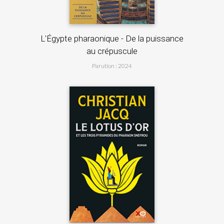
L'Égypte 
...
L'Égypte pharaonique - De la puissance
au crépuscule
Parution : 2024
in
Ramsès I