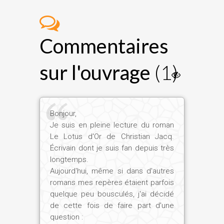
quart de siècle, et les Égyptiens le
considérèrent comme l'âge d'or de leur
civilisation, au point de conserver le
Commentaires
souvenir de celui qu'ils appelaient «le bon
roi Snéfrou ». Ni guerre, ni troubles
sur l'ouvrage
(1)
sociaux, ni problème économique, mais
le plus fabuleux programme architectural
de tous les temps. De cet extraordinaire
pharaon ne subsiste malheureusement
Bonjour,
qu'une statue mutilée, mais son œuvre
Je suis en pleine lecture du roman
de bâtisseur, elle, a « fatigué le temps »,
Le Lotus d'Or de Christian Jacq.
selon l'expression de Chateaubriand.
Écrivain dont je suis fan depuis très
longtemps.
Pourquoi, selon vous, ces trois
Aujourd'hui, même si dans d'autres
romans mes repères étaient parfois
pyramides sont-elles si peu connues du
quelque peu bousculés, j'ai décidé
grand public ? Et en existe-t-il d'autres ?
de cette fois de faire part d'une
question :
Trois pyramides sont attribuées à