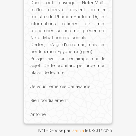
Dans cet ouvrage, Nefer-Maât,
Snéfrou : celle de Meidoum, la plus au
maître d'œuvre, devient premier
sud de toutes les pyramides, et les deux
ministre du Pharaon Snefrou. Or, les
géantes de Dachour (à peu près de la
informations retirées de mes
taille de celle de Khéops), « la rouge » et
recherches sur internet présentent
la rhomboïdale, c'est-à dire à double
Nefer-Maât comme son fils.
pente. Si Meidoum est méconnue, c'est à
Certes, il s'agit d'un roman, mais j'en
cause de son éloignement des circuits
perds « mon Egyptien » (grec).
Puis-je avoir un éclairage sur le
touristiques et de la dégradation de son
sujet. Cette brouillard perturbe mon
état extérieur. À l'origine, ce fut une
plaisir de lecture.
pyramide à degrés, comme celle de
Saqqara, puis Snéfrou la transforma en
Je vous remercie par avance.
pyramide lisse, son œuvre ultime.
L'intérieur, lui, est en parfait état de
Bien cordialement,
conservation. Pour bâtir, en même
temps, deux pyramides géantes, Snéfrou
Antoine
choisit un site vierge, Dachour, à
proximité de la capitale et desservi par
N°1 - Déposé par
Garcia
le
03/01/2025
un canal. S'il est resté longtemps