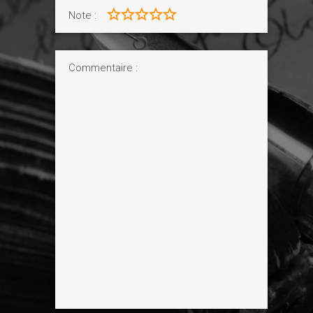
Note :
Égyptiens, toujours difficile de savoir. En
tout cas, Khéops, « fils » de Snéfrou,
décida de suivre l'exemple de son «père
» et initiateur, et d'amener l'ère des
géantes à son apogée. Khéops avait
assisté à l'édification des deux
pyramides de Dachour et profita de la
compétence des architectes pour
façonner sa propre demeure d'éternité.
Sans Snéfrou et ses innovations, il n'y
aurait pas eu de Grande Pyramide de
Guizeh.
Dans votre roman, vous présentez la
société égyptienne comme une
civilisation très avancée, notamment en
termes d'hygiène et de médecine, de