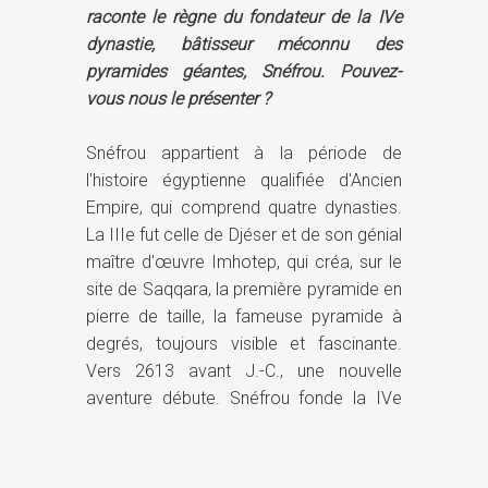
raconte le règne du fondateur de la IVe
dynastie, bâtisseur méconnu des
pyramides géantes, Snéfrou. Pouvez-
vous nous le présenter ?
Snéfrou appartient à la période de
l'histoire égyptienne qualifiée d'Ancien
Empire, qui comprend quatre dynasties.
La IIIe fut celle de Djéser et de son génial
maître d'œuvre Imhotep, qui créa, sur le
site de Saqqara, la première pyramide en
pierre de taille, la fameuse pyramide à
degrés, toujours visible et fascinante.
Vers 2613 avant J.-C., une nouvelle
aventure débute. Snéfrou fonde la IVe
dynastie, dont la capitale demeure
Memphis, à proximité de la ville actuelle
du Caire. Son règne dura au moins un