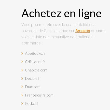
Achetez en ligne
Vous pourrez retrouver la quasi totalité des
ouvrages de Christian Jacq sur
Amazon
ou sinon
voici un liste non exhaustive de boutique e-
commerce :
AbeBooks.fr
Cdiscount.fr
Chapitre.com
Decitre.fr
Fnac.com
Franceloisirs.com
Pocket.fr