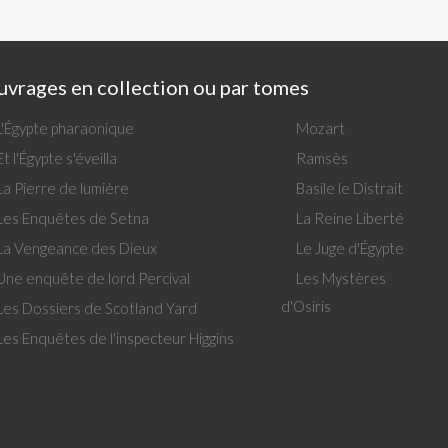
vrages en collection ou par tomes
L'Égypte pharaonique
Mozart
Et l'Égypte s'éveilla
Ramsès
La Pierre de lumière
Basile le Distrait
Les Enquêtes de Setna
La Reine Liberté
La Vengeance des Dieux
Le Juge d'Égypte
Une enquête de lord Percival
Les Mystères
d'Osiris
Les Dossiers de Scotland Yard
Les Enquêtes de l'inspecteur Higgins