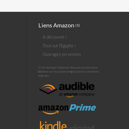
Liens Amazon
(1)
A découvrir !
Tout sur l'Egypte !
Ouvrages en ventes
(1) En tant que Partenaire Amazon, est réalisé un
bénéfice sur les achats remplissant les conditions
requises.