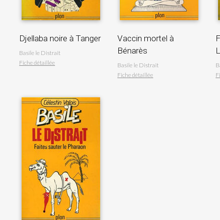
Djellaba noire à Tanger
Vaccin mortel à
F
Bénarès
L
Basile le Distrait
Fiche détaillée
Basile le Distrait
B
Fiche détaillée
F