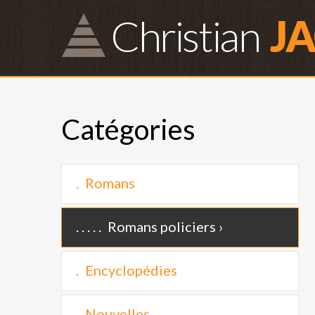
Christian
J
Catégories
Romans
Romans policiers
Encyclopédies
Nouvelles