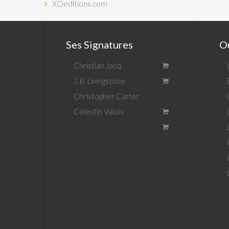
XOeditions.com
Ses Signatures
Ou
Christian Jacq
J. B. Livingstone
Christopher Carter
Célestin Valois