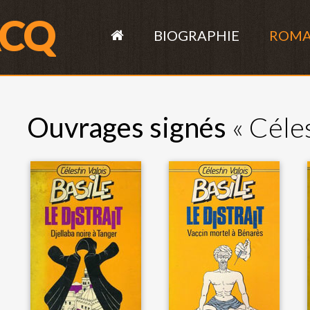
ACQ
BIOGRAPHIE
ROM
Ouvrages signés
« Céles