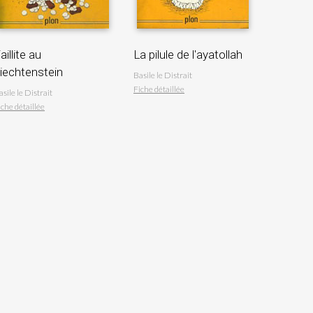
aillite au
La pilule de l'ayatollah
iechtenstein
Basile le Distrait
Fiche détaillée
asile le Distrait
iche détaillée