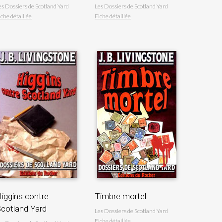
es Dossiers de Scotland Yard
Les Dossiers de Scotland Yard
iche détaillée
Fiche détaillée
iggins contre
Timbre mortel
cotland Yard
Les Dossiers de Scotland Yard
Fiche détaillée