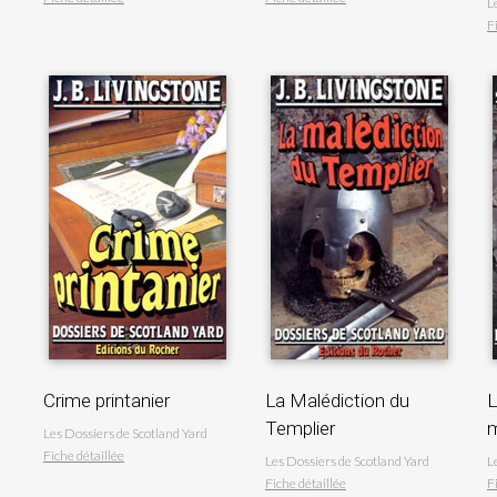
L
F
Crime printanier
La Malédiction du
L
Templier
m
Les Dossiers de Scotland Yard
Fiche détaillée
Les Dossiers de Scotland Yard
L
Fiche détaillée
F