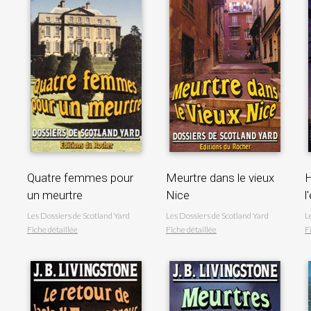
Quatre femmes pour
Meurtre dans le vieux
H
un meurtre
Nice
l
Les Dossiers de Scotland Yard
Les Dossiers de Scotland Yard
L
Fiche détaillée
Fiche détaillée
F