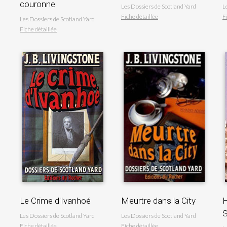
couronne
Les Dossiers de Scotland Yard
L
Fiche détaillée
F
Les Dossiers de Scotland Yard
Fiche détaillée
Le Crime d'Ivanhoé
Meurtre dans la City
H
S
Les Dossiers de Scotland Yard
Les Dossiers de Scotland Yard
Fiche détaillée
Fiche détaillée