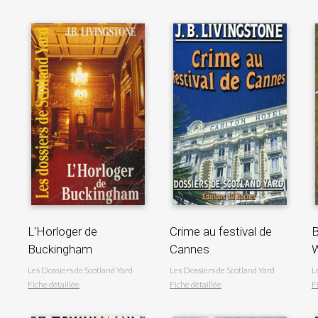
L'Horloger de
Crime au festival de
B
Buckingham
Cannes
Les Dossiers de Scotland Yard
Les Dossiers de Scotland Yard
L
Fiche détaillée
Fiche détaillée
F