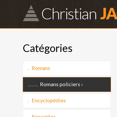
Christian
J
Catégories
Romans
Romans policiers
Encyclopédies
Nouvelles