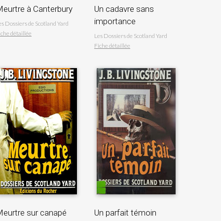
eurtre à Canterbury
Un cadavre sans
importance
es Dossiers de Scotland Yard
iche détaillée
Les Dossiers de Scotland Yard
Fiche détaillée
eurtre sur canapé
Un parfait témoin