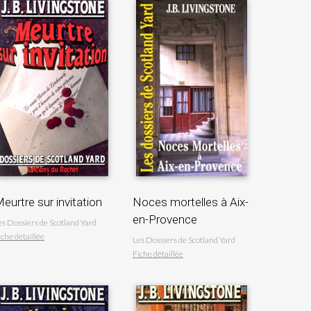
eurtre sur invitation
Noces mortelles à Aix-
en-Provence
es Dossiers de Scotland Yard
iche détaillée
Les Dossiers de Scotland Yard
Fiche détaillée