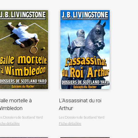
alle mortelle à
L'Assassinat du roi
Wimbledon
Arthur
es Dossiers de Scotland Yard
Les Dossiers de Scotland Yard
iche détaillée
Fiche détaillée