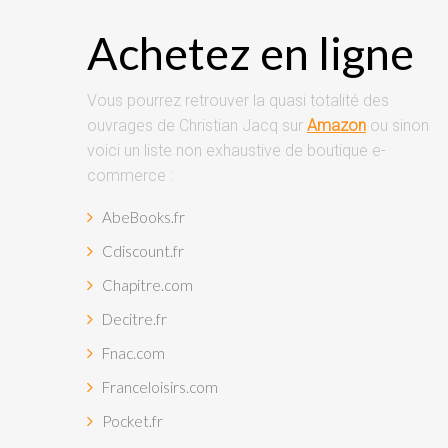
Achetez en ligne
Vous pourrez retrouver la quasi totalité des
ouvrages de Christian Jacq sur
Amazon
ou sinon
voici un liste non exhaustive de boutique e-
commerce :
AbeBooks.fr
Cdiscount.fr
Chapitre.com
Decitre.fr
Fnac.com
Franceloisirs.com
Pocket.fr