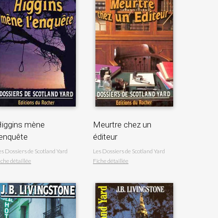
iggins mène
Meurtre chez un
'enquête
éditeur
es Dossiers de Scotland Yard
Les Dossiers de Scotland Yard
iche détaillée
Fiche détaillée