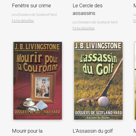
Fenêtre sur crime
Le Cercle des
M
assassins
Les Dossiers de Scotland Yard
L
Fiche détaillée
F
Les Dossiers de Scotland Yard
Fiche détaillée
Mourir pour la
L'Assassin du golf
M