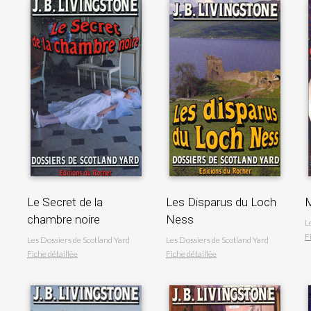
Le Secret de la
Les Disparus du Loch
M
chambre noire
Ness
L
F
Les Dossiers de Scotland Yard
Les Dossiers de Scotland Yard
Fiche détaillée
Fiche détaillée