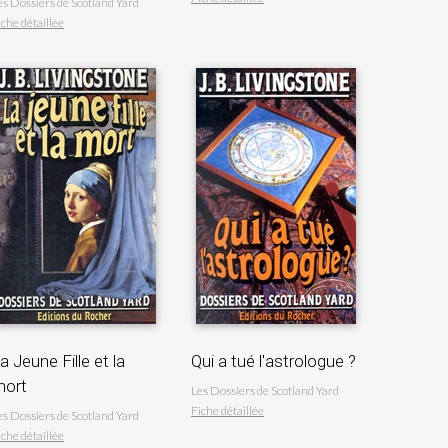
es Dossiers de Scotland Yard
iche détaillée
a Jeune Fille et la
Qui a tué l'astrologue ?
ort
Les Dossiers de Scotland Yard
Fiche détaillée
es Dossiers de Scotland Yard
iche détaillée