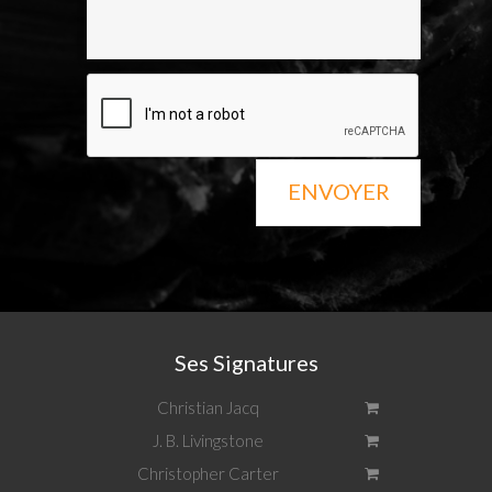
ENVOYER
Ses Signatures
Christian Jacq
J. B. Livingstone
Christopher Carter