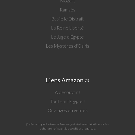
Mozart
Ramsès
Basile le Distrait
La Reine Liberté
Le Juge d'Égypte
Les Mystères d'Osiris
Liens Amazon
(1)
A découvrir !
Tout sur l'Egypte !
Ouvrages en ventes
(1) En tant que Partenaire Amazon, est réalisé un bénéfice sur les
achats remplissant les conditions requises.