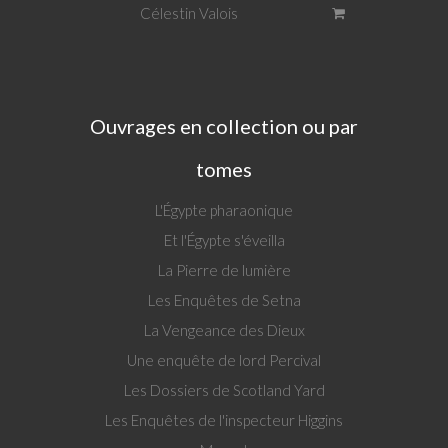
Célestin Valois
Ouvrages en collection ou par
tomes
L'Égypte pharaonique
Et l'Égypte s'éveilla
La Pierre de lumière
Les Enquêtes de Setna
La Vengeance des Dieux
Une enquête de lord Percival
Les Dossiers de Scotland Yard
Les Enquêtes de l'inspecteur Higgins