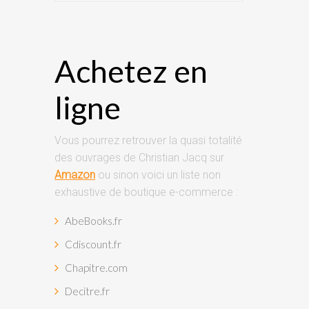
Achetez en
ligne
Vous pourrez retrouver la quasi totalité
des ouvrages de Christian Jacq sur
Amazon
ou sinon voici un liste non
exhaustive de boutique e-commerce :
AbeBooks.fr
Cdiscount.fr
Chapitre.com
Decitre.fr