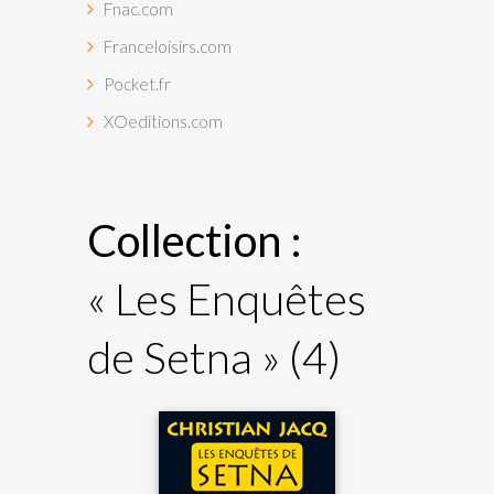
Fnac.com
Franceloisirs.com
Pocket.fr
XOeditions.com
Collection :
« Les Enquêtes
de Setna »
(4)