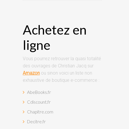
Achetez en
ligne
Vous pourrez retrouver la quasi totalité
des ouvrages de Christian Jacq sur
Amazon
ou sinon voici un liste non
exhaustive de boutique e-commerce :
AbeBooks.fr
Cdiscount.fr
Chapitre.com
Decitre.fr