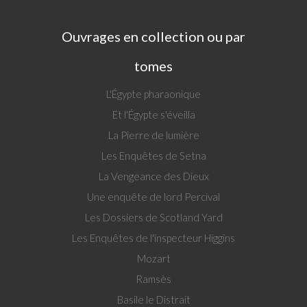
Ouvrages en collection ou par
tomes
L'Égypte pharaonique
Et l'Égypte s'éveilla
La Pierre de lumière
Les Enquêtes de Setna
La Vengeance des Dieux
Une enquête de lord Percival
Les Dossiers de Scotland Yard
Les Enquêtes de l'inspecteur Higgins
Mozart
Ramsès
Basile le Distrait