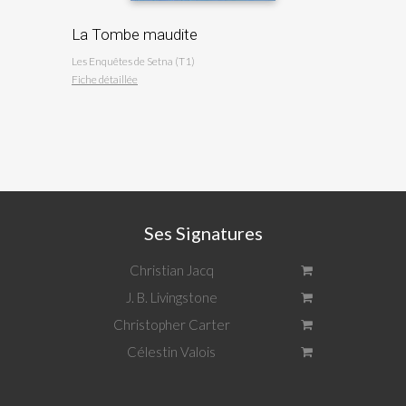
La Tombe maudite
Les Enquêtes de Setna (T1)
Fiche détaillée
Ses Signatures
Christian Jacq
J. B. Livingstone
Christopher Carter
Célestin Valois