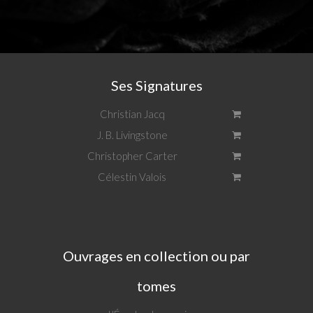
Ses Signatures
Christian Jacq
J. B. Livingstone
Christopher Carter
Célestin Valois
Ouvrages en collection ou par
tomes