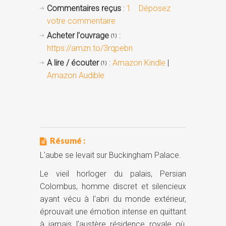
Commentaires reçus
:
1
Déposez
votre commentaire
Acheter l'ouvrage
:
(1)
https://amzn.to/3rqpebn
A lire / écouter
:
Amazon Kindle
|
(1)
Amazon Audible
Résumé :
L'aube se levait sur Buckingham Palace.
Le vieil horloger du palais, Persian
Colombus, homme discret et silencieux
ayant vécu à l'abri du monde extérieur,
éprouvait une émotion intense en quittant
à jamais l'austère résidence royale où,