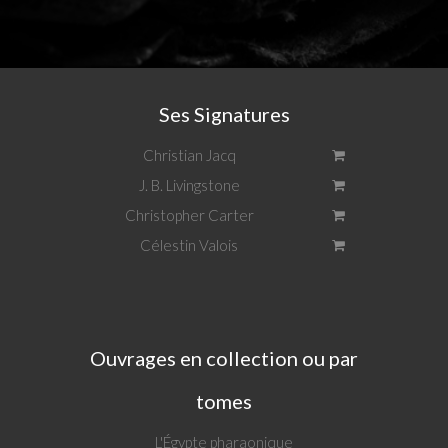
Ses Signatures
Christian Jacq
J. B. Livingstone
Christopher Carter
Célestin Valois
Ouvrages en collection ou par
tomes
L'Égypte pharaonique