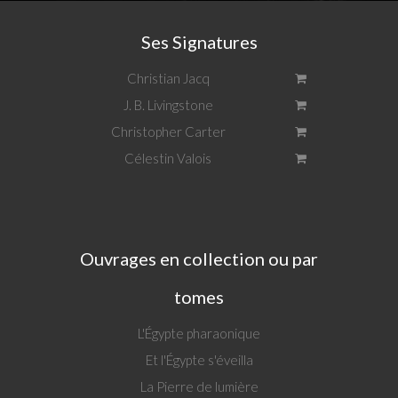
Ses Signatures
Christian Jacq
J. B. Livingstone
Christopher Carter
Célestin Valois
Ouvrages en collection ou par
tomes
L'Égypte pharaonique
Et l'Égypte s'éveilla
La Pierre de lumière