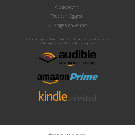
A découvrir !
Tout sur l'Egypte !
Ouvrages en ventes
(1) En tant que Partenaire Amazon, est réalisé un bénéfice sur les
achats remplissant les conditions requises.