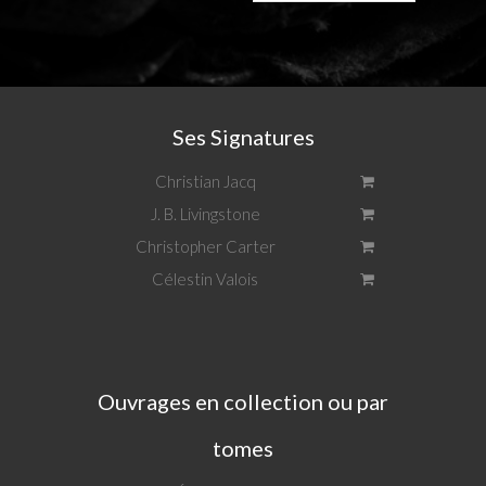
Ses Signatures
Christian Jacq
J. B. Livingstone
Christopher Carter
Célestin Valois
Ouvrages en collection ou par
tomes