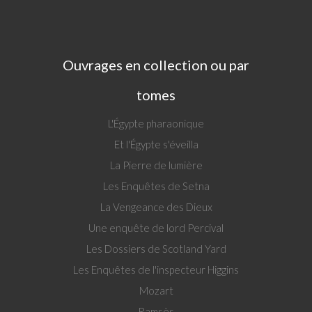
Ouvrages en collection ou par
tomes
L'Égypte pharaonique
Et l'Égypte s'éveilla
La Pierre de lumière
Les Enquêtes de Setna
La Vengeance des Dieux
Une enquête de lord Percival
Les Dossiers de Scotland Yard
Les Enquêtes de l'inspecteur Higgins
Mozart
Ramsès