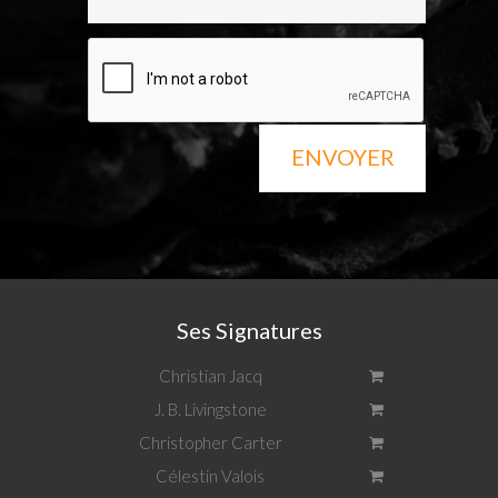
ENVOYER
Ses Signatures
Christian Jacq
J. B. Livingstone
Christopher Carter
Célestin Valois