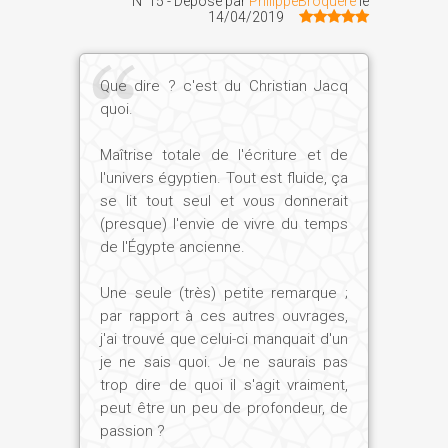
N°15 - Déposé par
PhilippeBroquere
le
perdaient leurs privilèges. Vu la
14/04/2019
personnalité du troisième des Sésostris
et son sens de la fonction vitale qu'il
Que dire ? c'est du Christian Jacq
remplissait, hors de question de reculer,
quoi.
même si la réunification exigeait une
guerre civile – que le roi fera tout pour
Maîtrise totale de l'écriture et de
éviter.
l'univers égyptien. Tout est fluide, ça
se lit tout seul et vous donnerait
(presque) l'envie de vivre du temps
Dans un tout autre genre, nous faisons la
de l'Égypte ancienne.
connaissance, tout au début du roman,
d'un jeune homme tout à fait atypique...
Une seule (très) petite remarque ;
Comment le définiriez-vous ?
par rapport à ces autres ouvrages,
j'ai trouvé que celui-ci manquait d'un
je ne sais quoi. Je ne saurais pas
Ch. J. :
Iker est orphelin, recueilli par un
trop dire de quoi il s'agit vraiment,
vieux scribe dans le village de
peut être un peu de profondeur, de
Médamoud, proche de Thèbes (Louxor).
passion ?
Sachant lire et écrire, le jeune homme