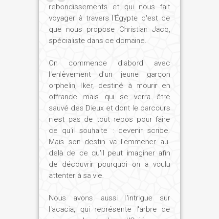
rebondissements et qui nous fait
désert était considéré comme un lieu
voyager à travers l'Égypte c'est ce
redoutable, peuplé de monstres et de
que nous propose Christian Jacq,
créatures dangereuses.
spécialiste dans ce domaine.
Synthèse de toutes ces forces,
l'Annonciateur est animé d'un feu
On commence d'abord avec
destructeur dont il se sert pour tenter de
l'enlèvement d'un jeune garçon
tuer l'arbre de vie d'Abydos, pour
orphelin, Iker, destiné à mourir en
empêcher Osiris de ressusciter, et pour
offrande mais qui se verra être
sauvé des Dieux et dont le parcours
consumer l'institution pharaonique —
n'est pas de tout repos pour faire
obstacle à l'expansion de la nouvelle
ce qu'il souhaite : devenir scribe.
croyance qu'il veut imposer au monde.
Mais son destin va l'emmener au-
Seul interprète de Dieu, l'Annonciateur se
delà de ce qu'il peut imaginer afin
désaltère avec le sel de Seth et se
de découvrir pourquoi on a voulu
transforme en faucon-homme afin de
attenter à sa vie.
terrasser ses adversaires. Utilisant aussi
bien des Cananéens que des dignitaires
Nous avons aussi l'intrigue sur
égyptiens, il se pose, dans les ténèbres,
l'acacia, qui représente l'arbre de
en adversaire insaisissable du pharaon.