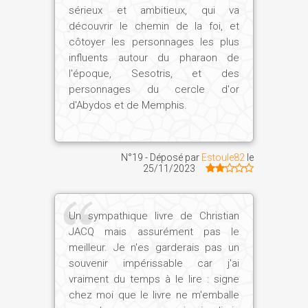
sérieux et ambitieux, qui va
Sans vouloir donner au lecteur la ou les
découvrir le chemin de la foi, et
solutions des multiples énigmes de cette
côtoyer les personnages les plus
histoire – qui ne fait que commencer ! –,
influents autour du pharaon de
l'époque, Sesotris, et des
parlez-nous tout d'abord de l'époque à
personnages du cercle d'or
laquelle se passe votre roman. Comment
d'Abydos et de Memphis.
se portait cette Egypte du Moyen Empire
?
N°19 - Déposé par
Estoule82
le
Ch. J. :
L'Ancien Empire, l'époque de la
25/11/2023
construction des grandes pyramides, se
termine par une crise dont les causes,
probablement climatiques, demeurent
Un sympathique livre de Christian
énigmatiques. Après une période
JACQ mais assurément pas le
intermédiaire s'affirma le Moyen Empire,
meilleur. Je n'es garderais pas un
qui se compose de deux dynasties, la
souvenir impérissable car j'ai
vraiment du temps à le lire : signe
XIe et la XIIe – à laquelle appartient
chez moi que le livre ne m'emballe
Sésostris III (vers 1878-1797 av. J.-C.).