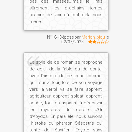
pas des masses...mais je lirais
Sans nul doute, il s'agit d'un deuxième
sûrement les prochains tomes
âge d'or de la civilisation égyptienne,
histoire de voir où tout cela nous
mais beaucoup moins spectaculaire que
mène
le précédent.
La plupart des monuments ont
N°18 - Déposé par
Marion_piou
le
malheureusement été détruits, et de
02/07/2023
rares témoignages, comme la célèbre «
Chapelle blanche » de Karnak, ornée
d'admirables hiéroglyphes, nous
Le style de ce roman se rapproche
de celui de la fable ou du conte,
permettent d'entrevoir le génie des
avec l'histoire de ce jeune homme,
architectes qui oeuvrèrent sous les
qui tour à tour, lors de son voyage
Amenemhat et les Sésostris. Grande
vers la vérité va se faire apprenti
floraison littéraire, également, avec
agriculteur, apprenti soldat, apprenti
quantité d'écrits majeurs, sans cesse
scribe, tout en aspirant à découvrir
recopiés, tel le fameux Conte de
les mystères du cercle d'Or
Sinouhé.
d'Abydos. En parallèle, nous suivons
Néanmoins, cet âge d'or, il fallut le bâtir,
l'histoire du pharaon Sésostris qui
en se souvenant que la plus puissante
tente de réunifier l'Egypte sans