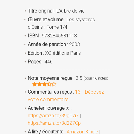
Titre original
: L'Arbre de vie
Œuvre et volume
: Les Mystères
d'Osiris - Tome 1/4
ISBN
: 9782845631113
Année de parution
: 2003
Edition
: XO éditions Paris
Pages
: 446
Note moyenne reçue
: 3.5
(pour 16 notes)
Commentaires reçus
:
13
Déposez
votre commentaire
Acheter l'ouvrage
:
(1)
https://amzn.to/39gC7i7
|
https://amzn.to/3d2Z7Cp
A lire / écouter
:
Amazon Kindle
|
(1)