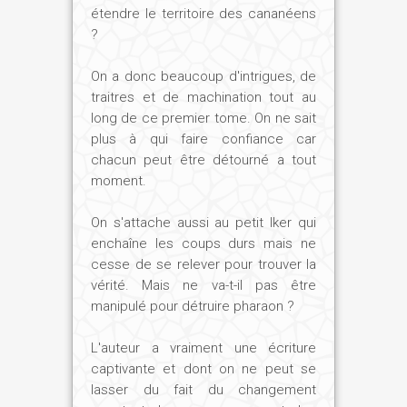
recouvrant le tombeau du dieu prouvait
étendre le territoire des cananéens
le succès du processus de résurrection.
?
Mais encore fallait-il en prendre le plus
grand soin, de même, par exemple, que
On a donc beaucoup d'intrigues, de
du saule de Dendera. L'expression «
traitres et de machination tout au
arbre de vie » est une traduction littérale
long de ce premier tome. On ne sait
de l'égyptien khet en ânkh, que l'on
plus à qui faire confiance car
retrouve dans la Bible. Et cette vie est
chacun peut être détourné a tout
moment.
précisément celle d'Osiris, régent de
l'éternité.
On s'attache aussi au petit Iker qui
enchaîne les coups durs mais ne
cesse de se relever pour trouver la
vérité. Mais ne va-t-il pas être
manipulé pour détruire pharaon ?
L'auteur a vraiment une écriture
captivante et dont on ne peut se
lasser du fait du changement