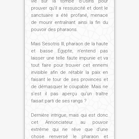
vie sur la tombe d'Osiris pour
C'est une civilisation qu'il veut ruiner afin
prouver qu'il a ressuscité et dont le
de lui substituer un régime dictatorial,
sanctuaire a été profané, menace
de mourir entraînant ainsi la fin du
fondé sur une vérité absolue et définitive
pouvoir des pharaons.
que nul ne saurait discuter.
Mais Sesotris III, pharaon de la haute
et basse Égypte, n'entend pas
Enfin, qu'est-ce que l'« arbre de vie », qui
laisser une telle faute impunie et va
donne son nom à ce premier volume ?
tout faire pour trouver cet ennemi
invisible afin de rétablir la paix en
Ch. J. :
Dans chaque province d'Egypte
faisant le tour de ses provinces et
étaient vénérés un végétal en rapport
de démasquer le coupable. Mais ne
avec la divinité locale, de même qu'un
s'est il pas aperçu qu'un traître
animal que l'on ne pouvait ni tuer ni
faisait parti de ses rangs ?
manger. Bref, une véritable écologie
Dernière intrigue, mais qui est donc
sacrée.
cet Annonciateur au pouvoir
A Abydos, l'arbre sacré d'Osiris était un
extrême qui ne rêve que d'une
acacia. Sa présence sur la butte
chose renversé le pharaon et