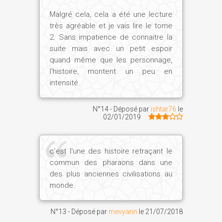
désire devenir scribe et écrivain, pour
Malgré cela, cela a été une lecture
tenter de trouver une nouvelle expression
très agréable et je vais lire le tome
à la pensée de ses modèles, les anciens
2. Sans impatience de connaitre la
sages.
suite mais avec un petit espoir
A la fois réservé et passionné, profond et
quand même que les personnage,
impulsif, trop confiant et lucide, Iker est
l'histoire, montent un peu en
intensité.
animé par une force dont il ignore la
nature. Sa quête d'authenticité et de
vérité le pousse à affronter des
N°14 - Déposé par
ishtar76
le
02/01/2019
obstacles apparemment insurmontables.
Mais de lâcheté, jamais on ne l'accusera !
Serait-il une victime expiatoire frappée
c'est l'une des histoire retraçant le
par le destin ? Cette fatalité, il ne
commun des pharaons dans une
l'accepte pas, car il veut déchiffrer le
des plus anciennes civilisations au
mystère de sa propre existence, qui
monde.
bascule soudain dans un drame lié à une
affaire d'Etat. La suite des événements
N°13 - Déposé par
mevyann
le
21/07/2018
prouvera que rien n'était dû au hasard...