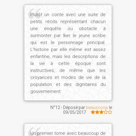
Aller jusqu'au bout, ouvrir toutes les
portes, connaître la face cachée du réel,
Plutôt un conte avec une suite de
vivre un amour unique et impossible :
petits récits représentant chacun
une enquête ou obstacle à
telles sont quelques-unes des facettes
surmonter par Iker le jeune scribe
de ce personnage, promis à la plus
qui est le personnage principal.
extraordinaire des aventures : la
L'histoire par elle même est assez
traversée de la mort.
enfantine, mais les descriptions de
la vie à cette époque sont
instructives, de même que les
Un troisième personnage, l'Annonciateur,
croyances et modes de vie de la
diabolique celui-là, hante les déserts
population et des dignitaires du
pour rameuter des troupes. Dans quel but
gouvernement.
?
N°12 - Déposé par
beauscoop
le
Ch. J. :
Tout au long de son existence,
09/05/2017
l'Egypte fut menacée par les « coureurs
des sables », des bandes de pillards plus
Un premier tome avec beaucoup de
ou moins nombreuses et organisées. Le