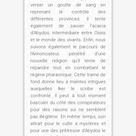
dynastie avait été mortelle. Ainsi, d'une
verser un goutte de sang en
certaine manière, tout était à
reprenant le contrôle des
reconstruire... notamment une
différentes provinces. Il tente
également de sauver l'acacia
administration responsable et
d'Abydos, intermédiaire entre Osiris
performante, digne de celle de l'Ancien
et le monde des vivants. Enfin, nous
Empire.
suivons également le parcours de
l'Annonciateur, pénétré d'une
nouvelle religion qu'il tente de
Sésostris III est donc arrivé au pouvoir,
répandre tout en combattant le
quels étaient ses projets ?
régime pharaonique. Cette trame de
fond donne lieu à maintes intrigues
Ch. J. :
Sésostris III est bien connu grâce
auxquelles Iker le scribe est
à un assez grand nombre de statues, qui
confronté. Il peut à tout moment
traduisent un caractère austère, sévère,
basculer du côté des conspirateurs
pour des raisons sui ne semblent
autoritaire, et sans illusions sur la nature
pas illégitime. En même temps, son
humaine. Les immenses oreilles de ce
attrait pour le culte à mystères et
géant (selon l'historien Manéthon) sont à
pour une des prêtresse d'Abydos le
l'écoute de la parole des dieux et des