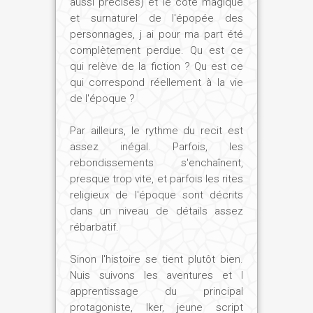
aussi précises) et le côté magique
la connaissance et la création peuvent le
et surnaturel de l'épopée des
réassembler. C'est pourquoi l'Egypte n'a
personnages, j ai pour ma part été
cessé de bâtir et d'oeuvrer, non
complètement perdue. Qu est ce
seulement dans la dimension individuelle,
qui relève de la fiction ? Qu est ce
mais aussi à la mesure d'un royaume
qui correspond réellement à la vie
pour lequel la célébration des mystères
de l'époque ?
d'Osiris était l'acte fondamental.
Selon l'enseignement osirien, non
Par ailleurs, le rythme du recit est
seulement la mort n'est pas une fin mais,
assez inégal. Parfois, les
de plus, il est possible d'en revenir.
rebondissements s'enchaînent,
Encore faut-il observer les prescriptions
presque trop vite, et parfois les rites
religieux de l'époque sont décrits
rituelles dévoilées par les textes des
dans un niveau de détails assez
temples, et franchir toutes les étapes de
rébarbatif.
la quête d'Isis et des mutations
osiriennes... N'est-ce pas là le grand
Sinon l'histoire se tient plutôt bien.
secret ?... que je révélerai dans le
Nuis suivons les aventures et l
quatrième et dernier volume !
apprentissage du principal
protagoniste, Iker, jeune script