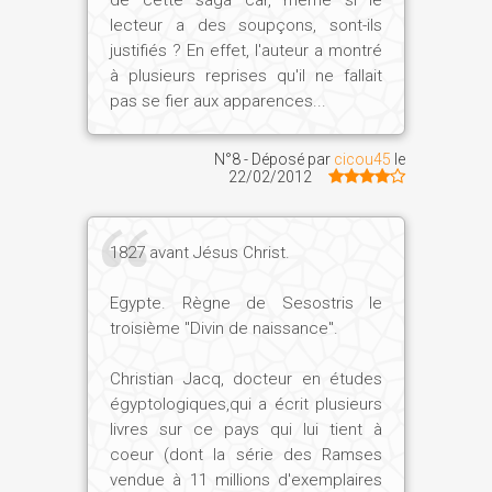
de cette saga car, même si le
lecteur a des soupçons, sont-ils
justifiés ? En effet, l'auteur a montré
à plusieurs reprises qu'il ne fallait
pas se fier aux apparences...
N°8 - Déposé par
cicou45
le
22/02/2012
1827 avant Jésus Christ.
Egypte. Règne de Sesostris le
troisième "Divin de naissance".
Christian Jacq, docteur en études
égyptologiques,qui a écrit plusieurs
livres sur ce pays qui lui tient à
coeur (dont la série des Ramses
vendue à 11 millions d'exemplaires