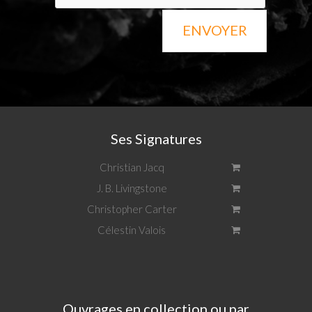
ENVOYER
Ses Signatures
Christian Jacq
J. B. Livingstone
Christopher Carter
Célestin Valois
Ouvrages en collection ou par