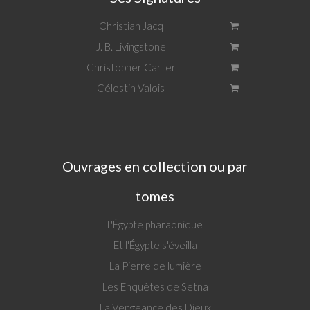
Christian Jacq
J. B. Livingstone
Christopher Carter
Célestin Valois
Ouvrages en collection ou par
tomes
L'Égypte pharaonique
Et l'Égypte s'éveilla
La Pierre de lumière
Les Enquêtes de Setna
La Vengeance des Dieux