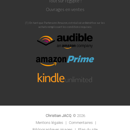
Tout sur l'Egypte !
Ouvrages en ventes
(1) En tant que Partenaire Amazon, est réalisé un bénéfice sur les
achats remplissant les conditions requises.
Christian JACQ
©
2026
.
Mentions légales
|
Commentaires
|
Bibliographie en images
|
Plan du site