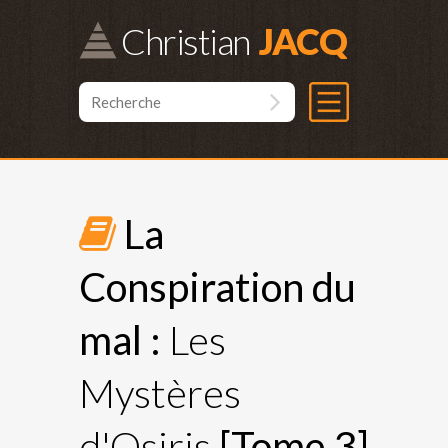
Christian
La
Conspiration du
mal :
Les
Mystères
d'Osiris
[Tome 3]