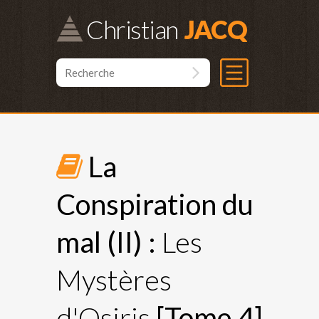
Christian
La
Conspiration du
mal (II) :
Les
Mystères
d'Osiris
[Tome 4]