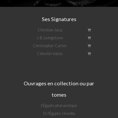
Ses Signatures
Christian Jacq
J. B. Livingstone
Christopher Carter
Célestin Valois
Ouvrages en collection ou par
tomes
L'Égypte pharaonique
Et l'Égypte s'éveilla