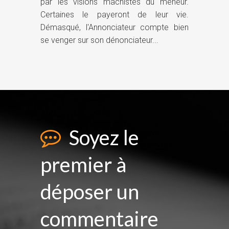
par les visions machistes du meneur.
Certaines le payeront de leur vie.
Démasqué, l'Annonciateur compte bien
se venger sur son dénonciateur...
Soyez le
premier à
déposer un
commentaire