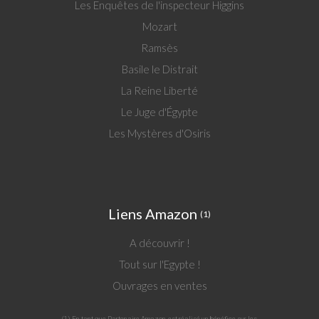
Les Enquêtes de l'inspecteur Higgins
Mozart
Ramsès
Basile le Distrait
La Reine Liberté
Le Juge d'Égypte
Les Mystères d'Osiris
Liens Amazon
(1)
A découvrir !
Tout sur l'Egypte !
Ouvrages en ventes
(1) En tant que Partenaire Amazon, est réalisé un bénéfice sur les