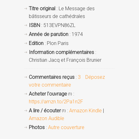
Titre original
: Le Message des
bâtisseurs de cathédrales
ISBN
: 513EVPN86ZL
Année de parution
: 1974
Edition
: Plon Paris
Information complémentaires
:
Christian Jacq et François Brunier
Commentaires reçus
:
3
Déposez
votre commentaire
Acheter l'ouvrage
:
(1)
https://amzn.to/2Pa1n2F
A lire / écouter
:
Amazon Kindle
|
(1)
Amazon Audible
Photos
:
Autre couverture