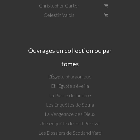
Christopher Carter
Célestin Valois
Ouvrages en collection ou par
tomes
L'Égypte pharaonique
Et l'Égypte s'éveilla
La Pierre de lumière
Les Enquêtes de Setna
La Vengeance des Dieux
Une enquête de lord Percival
Les Dossiers de Scotland Yard