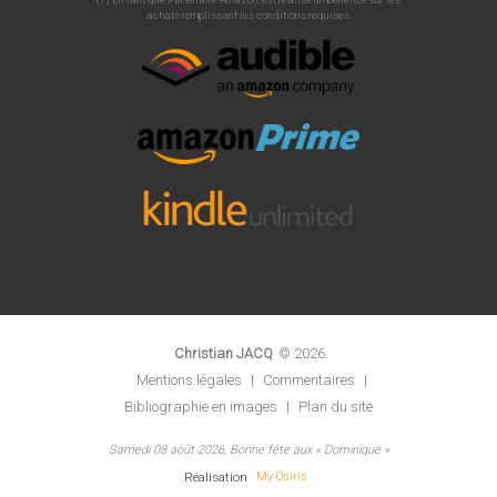
achats remplissant les conditions requises.
Christian JACQ
©
2026
.
Mentions légales
|
Commentaires
|
Bibliographie en images
|
Plan du site
Samedi 08 août 2026, Bonne fête aux « Dominique »
Réalisation
My-Osiris