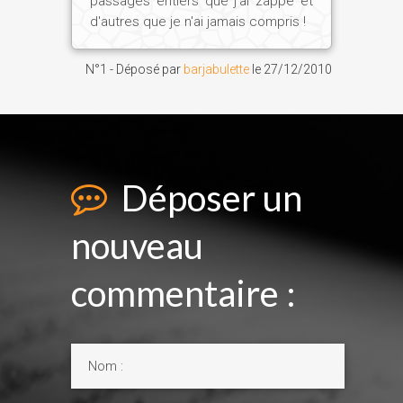
passages entiers que j'ai zappé et
d'autres que je n'ai jamais compris !
N°1 - Déposé par
barjabulette
le
27/12/2010
Déposer un
nouveau
commentaire :