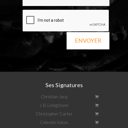
ENVOYER
Ses Signatures
Christian Jacq
J. B. Livingstone
Christopher Carter
Célestin Valois