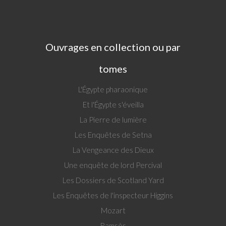
Ouvrages en collection ou par
tomes
L'Égypte pharaonique
Et l'Égypte s'éveilla
La Pierre de lumière
Les Enquêtes de Setna
La Vengeance des Dieux
Une enquête de lord Percival
Les Dossiers de Scotland Yard
Les Enquêtes de l'inspecteur Higgins
Mozart
Ramsès