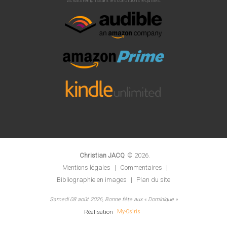
l'éternité.
achats remplissant les conditions requises.
Christian JACQ
©
2026
.
Mentions légales
|
Commentaires
|
Bibliographie en images
|
Plan du site
Samedi 08 août 2026, Bonne fête aux « Dominique »
Réalisation
My-Osiris