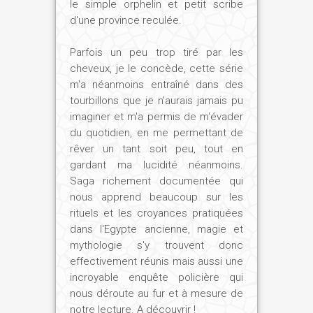
le simple orphelin et petit scribe
Une telle dérive ne pouvait aboutir qu'à
d'une province reculée.
l'explosion des Deux Terres, la Haute et la
Basse-Egypte, que Pharaon devait réunir
Parfois un peu trop tiré par les
pour assurer la prospérité du pays.
cheveux, je le concède, cette série
Un choc frontal était donc inévitable. Ou
m'a néanmoins entraîné dans des
bien le pouvoir pharaonique s'affaiblissait,
tourbillons que je n'aurais jamais pu
au risque de disparaître et d'entraîner
imaginer et m'a permis de m'évader
du quotidien, en me permettant de
dans sa chute toute une civilisation, ou
rêver un tant soit peu, tout en
bien les chefs de province s'inclinaient et
gardant ma lucidité néanmoins.
perdaient leurs privilèges. Vu la
Saga richement documentée qui
personnalité du troisième des Sésostris
nous apprend beaucoup sur les
et son sens de la fonction vitale qu'il
rituels et les croyances pratiquées
remplissait, hors de question de reculer,
dans l'Egypte ancienne, magie et
même si la réunification exigeait une
mythologie s'y trouvent donc
guerre civile – que le roi fera tout pour
effectivement réunis mais aussi une
éviter.
incroyable enquête policière qui
nous déroute au fur et à mesure de
notre lecture. A découvrir !