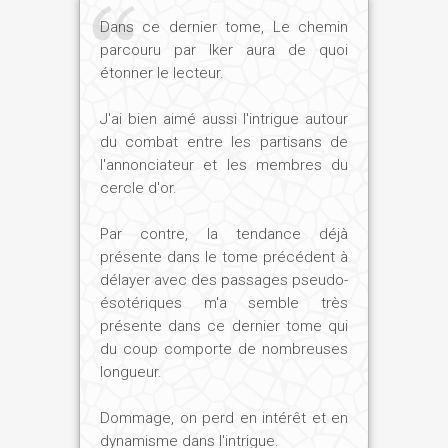
de plus, il est possible d'en revenir.
Dans ce dernier tome, Le chemin
Encore faut-il observer les prescriptions
parcouru par Iker aura de quoi
rituelles dévoilées par les textes des
étonner le lecteur.
temples, et franchir toutes les étapes de
la quête d'Isis et des mutations
J'ai bien aimé aussi l'intrigue autour
osiriennes... N'est-ce pas là le grand
du combat entre les partisans de
secret ?... que je révélerai dans le
l'annonciateur et les membres du
quatrième et dernier volume !
cercle d'or.
Par contre, la tendance déjà
présente dans le tome précédent à
Sans vouloir donner au lecteur la ou les
délayer avec des passages pseudo-
solutions des multiples énigmes de cette
ésotériques m'a semble très
histoire – qui ne fait que commencer ! –,
présente dans ce dernier tome qui
parlez-nous tout d'abord de l'époque à
du coup comporte de nombreuses
laquelle se passe votre roman. Comment
longueur.
se portait cette Egypte du Moyen Empire
?
Dommage, on perd en intérêt et en
dynamisme dans l'intrigue.