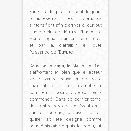
quels étaient ses projets ?
Ennemis de pharaon sont toujours
omniprésents, les complots
Ch. J. :
Sésostris III est bien connu grâce
s'intensifient afin d'arriver à leur but
à un assez grand nombre de statues, qui
ultime, celui de détruire Pharaon, le
traduisent un caractère austère, sévère,
Maître régnant sur les Deux-Terres
autoritaire, et sans illusions sur la nature
et par là, d'affaiblir le Toute
humaine. Les immenses oreilles de ce
Puissance de l'Egypte.
géant (selon l'historien Manéthon) sont à
l'écoute de la parole des dieux et des
Dans cette saga, le Mal et le Bien
désirs de son peuple. Aussi est-il le
s'affrontent et, bien que le lecteur
symbole du pharaon qui ne prend jamais
soit d'avance convaincu de l'issue
de repos.
finale, il ne sait en revanche ni
Au début de son règne, Sésostris III se
comment ni pourquoi ce combat a
commencé. Dans ce dernier tome,
heurte à une grave difficulté : la quasi-
de nombreux voiles se lèvent enfin
indépendance de plusieurs provinces.
sur le Pourquoi, à savoir le fait
Elles fonctionnaient de manière presque
qu'Iker ait été désigné comme
autonome, dirigées par des notables qui
bouc-émissaire depuis le début, lui,
avaient rendu leur fonction héréditaire.