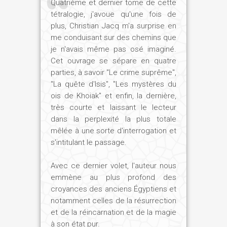
Quatrième et dernier tome de cette
permettent d'entrevoir le génie des
tétralogie, j'avoue qu'une fois de
architectes qui oeuvrèrent sous les
plus, Christian Jacq m'a surprise en
Amenemhat et les Sésostris. Grande
me conduisant sur des chemins que
floraison littéraire, également, avec
je n'avais même pas osé imaginé.
quantité d'écrits majeurs, sans cesse
Cet ouvrage se sépare en quatre
recopiés, tel le fameux Conte de
parties, à savoir "Le crime suprême",
Sinouhé.
"La quête d'Isis", "Les mystères du
Néanmoins, cet âge d'or, il fallut le bâtir,
ois de Khoiak" et enfin, la dernière,
très courte et laissant le lecteur
en se souvenant que la plus puissante
dans la perplexité la plus totale
dynastie avait été mortelle. Ainsi, d'une
mêlée à une sorte d'interrogation et
certaine manière, tout était à
s'intitulant le passage.
reconstruire... notamment une
administration responsable et
Avec ce dernier volet, l'auteur nous
performante, digne de celle de l'Ancien
emmène au plus profond des
Empire.
croyances des anciens Égyptiens et
notamment celles de la résurrection
et de la réincarnation et de la magie
Sésostris III est donc arrivé au pouvoir,
à son état pur.