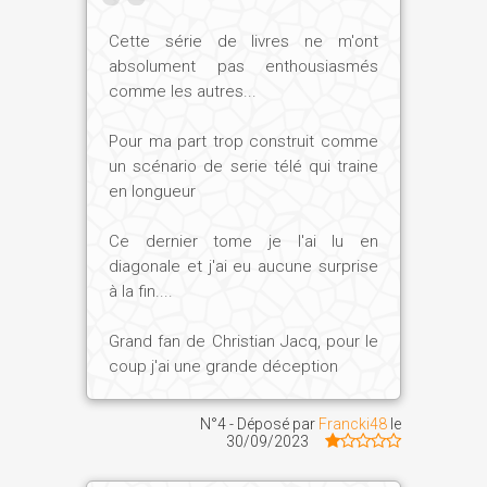
hommes toutes les valeurs, tous les arts,
toutes les techniques. Pourtant, Osiris fut
Cette série de livres ne m'ont
victime de son frère Seth, jaloux et
absolument pas enthousiasmés
envieux jusqu'à l'assassinat. Mais Isis
comme les autres...
refusa la mort. Comme le proclame la
Pour ma part trop construit comme
première formule des Textes des
un scénario de serie télé qui traine
Pyramides : « Tu n'es pas parti mort, tu es
en longueur
parti vivant. » Or, la pyramide elle-même
est Osiris... Ce que la mort décompose,
Ce dernier tome je l'ai lu en
la connaissance et la création peuvent le
diagonale et j'ai eu aucune surprise
réassembler. C'est pourquoi l'Egypte n'a
à la fin....
cessé de bâtir et d'oeuvrer, non
seulement dans la dimension individuelle,
Grand fan de Christian Jacq, pour le
mais aussi à la mesure d'un royaume
coup j'ai une grande déception
pour lequel la célébration des mystères
d'Osiris était l'acte fondamental.
N°4 - Déposé par
Francki48
le
Selon l'enseignement osirien, non
30/09/2023
seulement la mort n'est pas une fin mais,