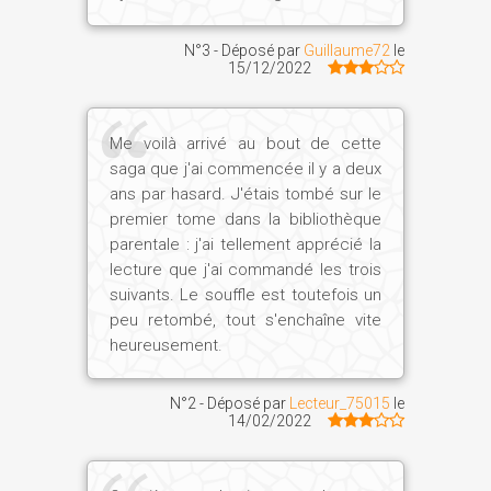
Ch. J. :
L'Ancien Empire, l'époque de la
construction des grandes pyramides, se
N°3 - Déposé par
Guillaume72
le
termine par une crise dont les causes,
15/12/2022
probablement climatiques, demeurent
énigmatiques. Après une période
Me voilà arrivé au bout de cette
intermédiaire s'affirma le Moyen Empire,
saga que j'ai commencée il y a deux
qui se compose de deux dynasties, la
ans par hasard. J'étais tombé sur le
XIe et la XIIe – à laquelle appartient
premier tome dans la bibliothèque
Sésostris III (vers 1878-1797 av. J.-C.).
parentale : j'ai tellement apprécié la
Sans nul doute, il s'agit d'un deuxième
lecture que j'ai commandé les trois
âge d'or de la civilisation égyptienne,
suivants. Le souffle est toutefois un
mais beaucoup moins spectaculaire que
peu retombé, tout s'enchaîne vite
le précédent.
heureusement.
La plupart des monuments ont
malheureusement été détruits, et de
N°2 - Déposé par
Lecteur_75015
le
14/02/2022
rares témoignages, comme la célèbre «
Chapelle blanche » de Karnak, ornée
d'admirables hiéroglyphes, nous