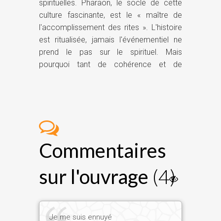
spirituelles. Pharaon, le socle de cette
culture fascinante, est le « maître de
l'accomplissement des rites ». L'histoire
est ritualisée, jamais l'événementiel ne
prend le pas sur le spirituel. Mais
pourquoi tant de cohérence et de
rayonnement ? Pourquoi cette Egypte
disparue demeure-t-elle si présente ? Sa
durée, son art, sa magie, certes... mais
tout cela repose sur l'expérience
osirienne, véritable pierre de fondation de
la pensée égyptienne.
Commentaires
Défini comme le « grand dieu » par les
textes d'Abydos, sa terre sacrée où
sur l'ouvrage
(4)
furent gravés les premiers hiéroglyphes
et enterrés les premiers pharaons,
OSIRIS fut le modèle des rois égyptiens.
Lui et son épouse Isis révélèrent aux
Je me suis ennuyé