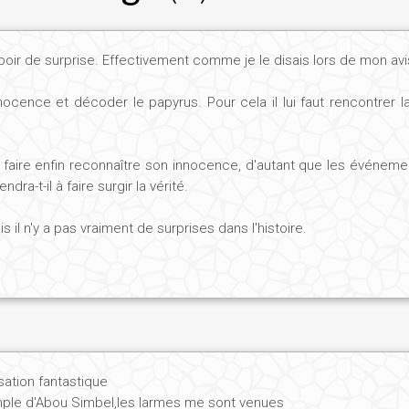
a déesse Neit à Saïs, ville du Delta élevée au rang de capitale 
 selon la loi égyptienne. Elle a donc accès à tous les modes de 
ir de surprise. Effectivement comme je le disais lors de mon avis 
 âgé, considéré comme un sage, qui l'a choisie pour lui succéder.
née de cette brillante jeune femme semble donc toute tracée, ju
nnocence et décoder le papyrus. Pour cela il lui faut rencontrer
t faire enfin reconnaître son innocence, d'autant que les événem
ra-t-il à faire surgir la vérité.
où sont concentrées à l'époque les activités commerciales de l
is il n'y a pas vraiment de surprises dans l'histoire.
velle génération de femmes grecques ayant décidé de s'exile
ocratique ! A Naukratis, ville de commerce et d'affaires, la Dam
 promener tête nue dans la ville. Cette fabuleuse liberté lui fait
rsant les coutumes désuètes de ce vieux pays ? L'esclavage, par
tous les moyens sont bons pour atteindre ses buts.
isation fantastique
mple d'Abou Simbel,les larmes me sont venues