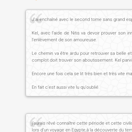
Ch. J. :
Nitis est une jeune prêtresse du temple de l
première dynastie, la femme est l'égale de l'homme
J'ai enchaîné avec le second tome sans grand espo
entreprise. Nitis est la disciple d'un grand-prêtre
Neit, « père et mère de tous les êtres ». La desti
Kel, avec l'aide de Nitis va devoir prouver son i
meurtre...
l'enlèvement de son amoureuse.
Le chemin va être ardu pour retrouver sa belle e
complot doit trouver son aboutissement. Kel parviend
Dans ses pérégrinations, Kel se rend à Naukratis, 
d'affaires, Dame Zéké...
Encore une fois cela se lit très bien et très vite ma
Ch. J. :
La Dame Zéké est représentative d'une nou
En fait c'est aussi vite lu qu'oublié.
domination de l'homme grec, qui n'avait rien de dém
guise, développer des entreprises florissantes et se
en Égypte le progrès à la mode grecque en bouleve
cette femme d'affaires intraitable et performante, 
j'aurais rêvé connaître cette période et cette civil
lors d'un voyage en Egypte,à la découverte du te