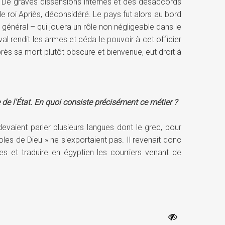
e. De graves dissensions internes et des désaccords
le roi Apriès, déconsidéré. Le pays fut alors au bord
général – qui jouera un rôle non négligeable dans le
al rendit les armes et céda le pouvoir à cet officier
rès sa mort plutôt obscure et bienvenue, eut droit à
e de l'État. En quoi consiste précisément ce métier ?
devaient parler plusieurs langues dont le grec, pour
les de Dieu » ne s'exportaient pas. Il revenait donc
es et traduire en égyptien les courriers venant de
rées plus ou moins hostiles.
r de rien, et Nitis, une très jolie jeune fille qui va