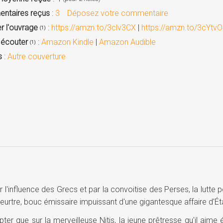
ntaires reçus
:
3
Déposez votre commentaire
r l'ouvrage
:
https://amzn.to/3clv3CX
|
https://amzn.to/3cYtv
(1)
/ écouter
:
Amazon Kindle
|
Amazon Audible
(1)
s
:
Autre couverture
'influence des Grecs et par la convoitise des Perses, la lutte po
eurtre, bouc émissaire impuissant d'une gigantesque affaire d'Éta
er que sur la merveilleuse Nitis, la jeune prêtresse qu'il aime é