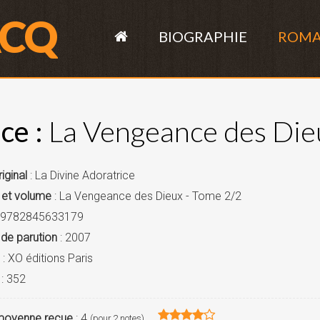
ACQ
BIOGRAPHIE
ROM
ce :
La Vengeance des Die
riginal
: La Divine Adoratrice
 et volume
: La Vengeance des Dieux - Tome 2/2
 9782845633179
de parution
: 2007
: XO éditions Paris
: 352
moyenne reçue
: 4
(pour 2 notes)