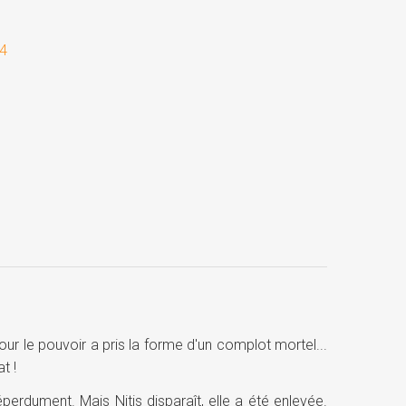
O4
ur le pouvoir a pris la forme d'un complot mortel...
t !
perdument. Mais Nitis disparaît, elle a été enlevée.