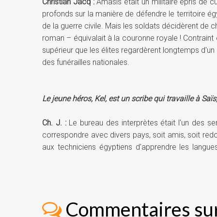
Christian Jacq :
Amasis était un militaire épris de 
profonds sur la manière de défendre le territoire ég
de la guerre civile. Mais les soldats décidèrent de
roman – équivalait à la couronne royale ! Contraint 
supérieur que les élites regardèrent longtemps d'un
des funérailles nationales.
Le jeune héros, Kel, est un scribe qui travaille à Sa
Ch. J. :
Le bureau des interprètes était l'un des ser
correspondre avec divers pays, soit amis, soit redo
aux techniciens égyptiens d'apprendre les langues
l'étranger. De plus, ce bureau avait également à tra
Quand Kel devient un fugitif, deux personnes vont vol
Commentaires sur
changer sa vie. Qui est-elle ?