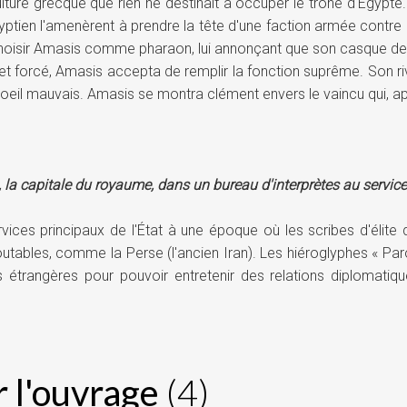
culture grecque que rien ne destinait à occuper le trône d'Égypt
yptien l'amenèrent à prendre la tête d'une faction armée contre 
 choisir Amasis comme pharaon, lui annonçant que son casque de 
et forcé, Amasis accepta de remplir la fonction suprême. Son riv
 oeil mauvais. Amasis se montra clément envers le vaincu qui, ap
ïs, la capitale du royaume, dans un bureau d'interprètes au servic
vices principaux de l'État à une époque où les scribes d'élite 
utables, comme la Perse (l'ancien Iran). Les hiéroglyphes « Paro
 étrangères pour pouvoir entretenir des relations diplomatiqu
iter les rapports des agents secrets en poste dans plusieurs cont
er à son secours : son meilleur ami Bébon, un comédien qui n'a peu
 l'ouvrage
(4)