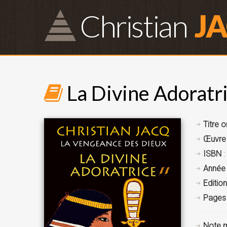
Christian
J
La Divine Adoratri
Titre o
Œuvre
ISBN
:
Année 
Edition
Pages
Note 