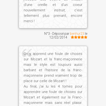
et Bastienne, que l'on JOUE encore un
d'une oreille et d'un coeur
peu. Et il en a rencontré bien d'autres,
nouvellement instruit, c'est
sans le savoir. Jusqu'à l'aventure
tellement plus prenant, encore
fameuse d'une commande réellement
merci !
franc-maçonne faite par le baron von
Gebler : il s'agit de Thamos, roi d'Egypte,
N°3 - Déposé par
benhur23
le
12/02/2014
que l'on peut envisager comme l'ancêtre
de La Flûte enchantée...
On y apprend une foule de choses
sur Mozart et la franc-maçonnerie
Quand avez-vous découvert que Mozart
mais le style est toujours aussi
était Franc-Maçon ?
barbant et l'histoire de la franc-
maçonnerie prend vraiment trop de
Christian Jacq :
Très tôt, et cela m'a
place sur celle de Mozart !
intrigué par rapport à d'autres musiciens.
Au final, j'ai lu les 4 tomes pour
On m'a dit par exemple que Beethoven
apprendre une foule de choses sur
avait été Franc-Maçon, mais on n'a
Mozart et également sur la Franc-
maçonnerie mais sans réel plaisir.
jamais pu le prouver, et cela semble