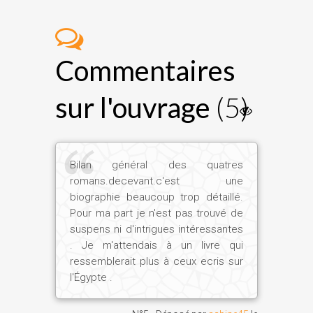
Le piano, et donc Mozart...
Christian Jacq :
Oui, avec ses sonates
Commentaires
qui, d'ailleurs, sont des parties un peu
méconnues de son oeuvre... Il a
sur l'ouvrage
(5)
commencé très jeune à en écrire, à huit,
dix ans, et n'a jamais cessé ensuite. Et
c'est assez bouleversant parce que cela
révèle une partie de lui très intime, qui me
Bilan général des quatres
touche particulièrement.
romans.decevant.c'est une
biographie beaucoup trop détaillé.
Pour ma part je n'est pas trouvé de
Une rencontre décisive, en quelque
suspens ni d'intrigues intéressantes
sorte...
. Je m'attendais à un livre qui
ressemblerait plus à ceux ecris sur
l'Égypte .
Christian Jacq :
Un monde proche, un
ami, on pourrait presque dire un frère,