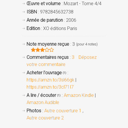
Œuvre et volume
: Mozart - Tome 4/4
ISBN
: 9782845632738
Année de parution
: 2006
Edition
: XO éditions Paris
Note moyenne reçue
: 3
(pour 4 notes)
Commentaires reçus
:
3
Déposez
votre commentaire
Acheter l'ouvrage
:
(1)
https://amzn.to/3sl66gk
|
https://amzn.to/3cl71I7
A lire / écouter
:
Amazon Kindle
|
(1)
Amazon Audible
Photos
:
Autre couverture 1
,
Autre couverture 2