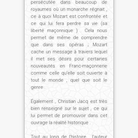
Schikaneder pour La Flûte enchantée.
persécutée dans beaucoup de
Mais ses lettres sont extrêmement
royaumes où un monarche régnait ,
ce à quoi Mozart est confrontée et
claires : il veut avoir le contrôle des livrets
ce qui lui fera perdre sa vie (sa
et il le dit explicitement, demandant à ses
liberté maçonnique ) . Cela nous
librettistes de se plier à ses exigences, à
permet de même de comprendre
ce qu'il veut, à ce qui doit être dit. Et,
que dans ses opéras ; Mozart
évidemment, l'un des points clefs de ce
cache un message à travers lequel
roman, c'est que le 14 décembre 1784, il
il met ses désirs pour certaines
est initié à la Franc-Maçonnerie.
nouveautés en Franc-maçonnerie
comme celle qu'elle soit ouverte à
tout le monde , quel que soit le
Quel âge a-t-il ?
genre .
Également , Christian Jacq est très
Christian Jacq :
Il a vingt-huit ans, et cela
bien renseigné sur le sujet , ce qui
change tout dans sa vie, dans sa façon
lui permet de promouvoir dans cet
d'envisager la musique, dans ce qu'il va
ouvrage la réalité historique .
composer. L'initiation maçonnique est
désormais au centre de sa vie d'homme
Tout au long de l'histoire , l'auteur