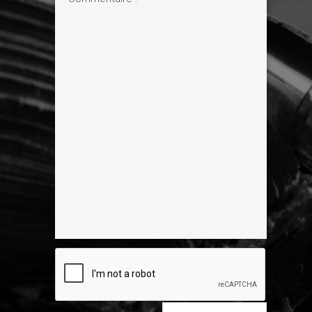
pour la sortie de La Pierre de Lumière,
pendant lequel un petit quatuor à cordes
a interprété Mozart... un moment
magnifique !
Quelles sont les oeuvres de Mozart qui
vous touchent le plus ?
Christian Jacq :
Redoutable question ! Au
sommet de tout, bien sûr, La Flûte
enchantée ! Et aussi Les Noces de
Figaro, Don Juan et Cosi fan tutte pour
ce qui concerne les opéras. Mais je
pense également aux concertos pour
piano, en particulier le 23e Concerto et
son mouvement lent, où Mozart a atteint
quasiment le divin, c'est magique ! Il y a