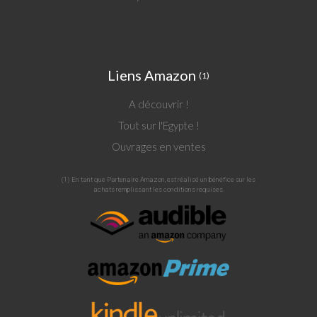
l'initiation de Tamino et de Pamina, cette
Vertu est essentielle pour traverser les
épreuves. Nous voilà donc en Egypte,
déjà, d'après le scénario !
Liens Amazon
(1)
A découvrir !
Mais quels sont les liens existant entre
Tout sur l'Egypte !
l'Egypte ancienne et la Franc-Maçonnerie
Ouvrages en ventes
?
(1) En tant que Partenaire Amazon, est réalisé un bénéfice sur les
achats remplissant les conditions requises.
Christian Jacq :
L'Egypte pharaonique est
morte tard, au VIe siècle de notre ère,
lors de l'invasion arabe. Plus de temples,
les derniers prêtres massacrés, et, dit-on
– là je m'inscris en faux ! – plus personne
ne sait lire les hiéroglyphes... Ce n'est pas
vrai, parce qu'un certain nombre de