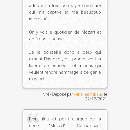
et de musicien.
adopté un très bon style d'écriture
qui m'a captivé et m'a beaucoup
intéressé .
Il a pourtant écrit des opéras avant d'être
initié ?
On y voit le quotidien de Mozart et
ce à quoi il pense .
Christian Jacq :
Bien sûr ! Mais la plupart
Je le conseille donc à ceux qui
sont tombés dans l'oubli parce que ce
aiment l'histoire , qui promeuvent la
sont souvent des oeuvres un peu
liberté de pensée , et à ceux qui
secondaires, sauf deux : Idoménée, roi
veulent rendre hommage à ce génie
de Crète, une histoire mythologique, et
musical .
L'Enlèvement au sérail, qui est très
apprécié, avec ces « turqueries » et un
N°4 - Déposé par
verlainerimbaud
le
très beau personnage de femme – c'est
29/12/2021
assez étrange, d'ailleurs ! – qui s'appelle
Constance, comme sa future épouse. Un
joli clin d'oeil du destin !
Point final et point d'orgue de la
série "Mozart". Connaissant