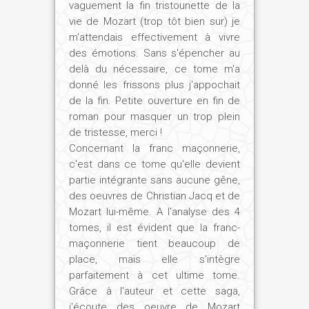
vaguement la fin tristounette de la
vie de Mozart (trop tôt bien sur) je
Vous dites qu'il est initié à l'âge de vingt-
m'attendais effectivement à vivre
huit ans... Mais dans ce premier volume,
des émotions. Sans s'épencher au
il rencontre bien avant un certain
delà du nécessaire, ce tome m'a
Thamos, qui vient de Haute-Egypte et va
donné les frissons plus j'appochait
très tôt guider ses pas vers cette
de la fin. Petite ouverture en fin de
roman pour masquer un trop plein
initiation...
Christian Jacq :
J'ai inventé ce
de tristesse, merci !
personnage pour concrétiser l'apport de
Concernant la franc maçonnerie,
l'Egypte ancienne dans la vie de Mozart,
c'est dans ce tome qu'elle devient
ainsi que ses liens réels avec la Franc-
partie intégrante sans aucune gêne,
Maçonnerie. Mais au-delà de cette
des oeuvres de Christian Jacq et de
Mozart lui-même. A l'analyse des 4
approche romanesque, il est vrai que
tomes, il est évident que la franc-
Mozart a eu très jeune des contacts
maçonnerie tient beaucoup de
avec divers Francs-Maçons : notamment
place, mais elle s'intègre
avec le fameux docteur Mesmer, l'auteur
parfaitement à cet ultime tome.
de la théorie du magnétisme, qui lui a fait
Grâce à l'auteur et cette saga,
écrire à douze ans la musique de Bastien
j'écoute des oeuvre de Mozart