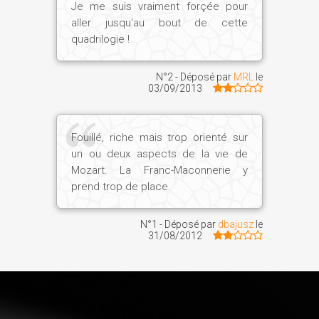
Je me suis vraiment forçée pour
n'avoir eu aucune importance ni dans sa
aller jusqu'au bout de cette
vie ni dans son oeuvre. Joseph Haydn, le
quadrilogie !
grand ami de Mozart, l'a été, pour un soir
! On a parlé aussi de Liszt, mais il était
N°2 - Déposé par
MRL
le
aussi abbé, c'est donc un peu différent...
03/09/2013
Tandis que pour Mozart, c'est évident, et
très particulièrement avec La Flûte
enchantée.
Fouillé, riche mais trop orienté sur
un ou deux aspects de la vie de
Mozart. La Franc-Maconnerie y
prend trop de place.
Revenons à l'Egypte, votre deuxième
rencontre d'adolescent... Vous avez très
vite souhaité que l'Egypte et sa
N°1 - Déposé par
dbajusz
le
31/08/2012
philosophie soient partagées avec le plus
grand nombre à travers vos romans,
mais
pensiez-vous déjà écrire cette biographie