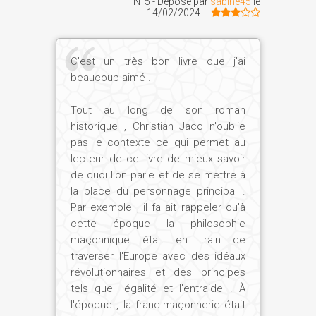
enfin quelqu'un qui me parlait
N°5 - Déposé par
sabine45
le
14/02/2024
énormément. Surtout dans ses
mouvements lents, un peu tragiques,
dans lesquels on sent qu'il s'interroge...
C'est un très bon livre que j'ai
Tout ça raconte des histoires. C'est un
beaucoup aimé .
musicien qui fouille les âmes.
Tout au long de son roman
historique , Christian Jacq n'oublie
pas le contexte ce qui permet au
Et cette fraternité inattendue va se
lecteur de ce livre de mieux savoir
poursuivre ?
de quoi l'on parle et de se mettre à
la place du personnage principal .
Christian Jacq :
Oui, lorsque je sors des
Par exemple , il fallait rappeler qu'à
sonates pour aller vers les opéras, les
cette époque la philosophie
symphonies, etc. Car dans ses opéras,
maçonnique était en train de
Mozart est aussi écrivain. Bien sûr, il a
traverser l'Europe avec des idéaux
des librettistes comme Lorenzo Da
révolutionnaires et des principes
Ponte, pour Les Noces de Figaro, Cosi
tels que l'égalité et l'entraide . À
fan tutte, Don Juan, ou Emmanuel
l'époque , la franc-maçonnerie était