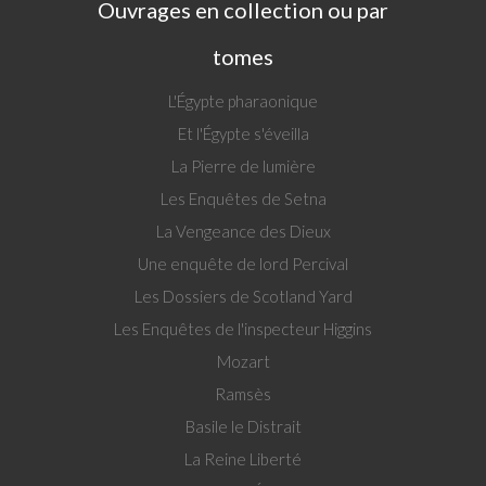
Ouvrages en collection ou par
tomes
L'Égypte pharaonique
Et l'Égypte s'éveilla
La Pierre de lumière
Les Enquêtes de Setna
La Vengeance des Dieux
Une enquête de lord Percival
Les Dossiers de Scotland Yard
Les Enquêtes de l'inspecteur Higgins
Mozart
Ramsès
Basile le Distrait
La Reine Liberté