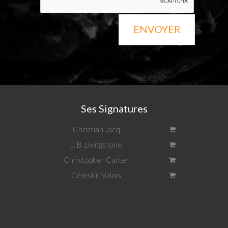
ENVOYER
Ses Signatures
Christian Jacq
J. B. Livingstone
Christopher Carter
Célestin Valois