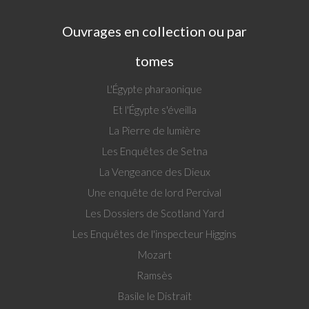
Ouvrages en collection ou par
tomes
L'Égypte pharaonique
Et l'Égypte s'éveilla
La Pierre de lumière
Les Enquêtes de Setna
La Vengeance des Dieux
Une enquête de lord Percival
Les Dossiers de Scotland Yard
Les Enquêtes de l'inspecteur Higgins
Mozart
Ramsès
Basile le Distrait