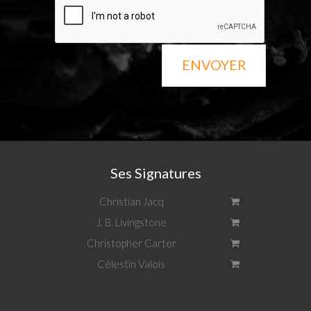
ENVOYER
Ses Signatures
Christian Jacq
J. B. Livingstone
Christopher Carter
Célestin Valois