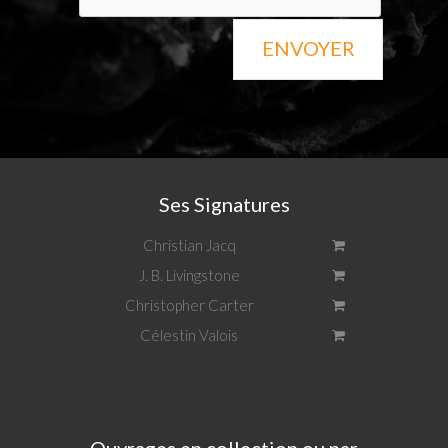
ENVOYER
Ses Signatures
Christian Jacq
J. B. Livingstone
Christopher Carter
Célestin Valois
Ouvrages en collection ou par