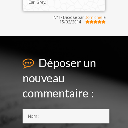
Earl Grey.
N°1 - Déposé par
Domichel
le
15/02/2014
Déposer un
nouveau
commentaire :