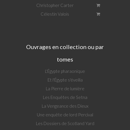
Christopher Carter
Célestin Valois
Ouvrages en collection ou par
tomes
L'Égypte pharaonique
Et l'Égypte s'éveilla
La Pierre de lumière
Les Enquêtes de Setna
La Vengeance des Dieux
Une enquête de lord Percival
Les Dossiers de Scotland Yard