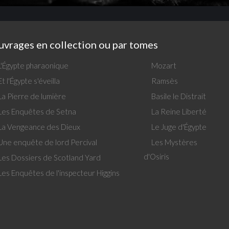
vrages en collection ou par tomes
L'Égypte pharaonique
Mozart
Et l'Égypte s'éveilla
Ramsès
La Pierre de lumière
Basile le Distrait
Les Enquêtes de Setna
La Reine Liberté
La Vengeance des Dieux
Le Juge d'Égypte
Une enquête de lord Percival
Les Mystères
d'Osiris
Les Dossiers de Scotland Yard
Les Enquêtes de l'inspecteur Higgins