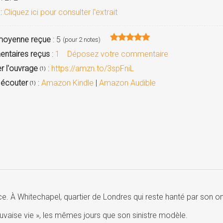
:
Cliquez ici pour consulter l'extrait
moyenne reçue
: 5
(pour 2 notes)
ntaires reçus
:
1
Déposez votre commentaire
r l'ouvrage
:
https://amzn.to/3spFniL
(1)
/ écouter
:
Amazon Kindle
|
Amazon Audible
(1)
À Whitechapel, quartier de Londres qui reste hanté par son ombr
uvaise vie », les mêmes jours que son sinistre modèle.