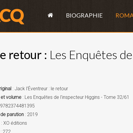
ACQ
BIOGRAPHIE
ROM
le retour :
Les Enquêtes de 
riginal
: Jack l'Éventreur : le retour
 et volume
: Les Enquêtes de l'inspecteur Higgins - Tome 32/61
 9782374481395
de parution
: 2019
: XO éditions
: 272