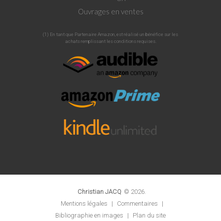
Ouvrages en ventes
(1) En tant que Partenaire Amazon, est réalisé un bénéfice sur les
achats remplissant les conditions requises.
Christian JACQ
©
2026
.
Mentions légales
|
Commentaires
|
Bibliographie en images
|
Plan du site