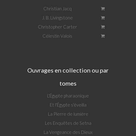
Christian Jacq
J. B. Livingstone
Christopher Carter
Célestin Valois
Ouvrages en collection ou par
tomes
L'Égypte pharaonique
Et l'Égypte s'éveilla
La Pierre de lumière
Les Enquêtes de Setna
La Vengeance des Dieux