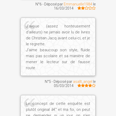
N°6 - Déposé par
Emmanuelle1984
le
16/03/2014
J'avoue (assez honteusement
d'ailleurs) ne jamais avoir lu de livres
de Christian Jacq avant celui-ci, et je
le regrette.
J'aime beaucoup son style, fluide
mais pas scolaire et sa manière de
mener le lecteur sur de fausse
route.
N°5 - Déposé par
asallt_angel
le
05/03/2014
Le concept de cette enquête est
plutôt original â€“ et ma foi, on peut
se demander si un jour on n'en