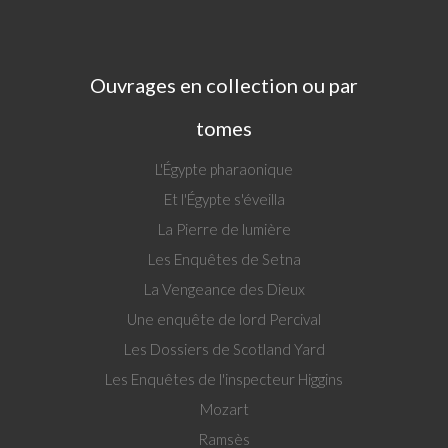
Ouvrages en collection ou par
tomes
L'Égypte pharaonique
Et l'Égypte s'éveilla
La Pierre de lumière
Les Enquêtes de Setna
La Vengeance des Dieux
Une enquête de lord Percival
Les Dossiers de Scotland Yard
Les Enquêtes de l'inspecteur Higgins
Mozart
Ramsès