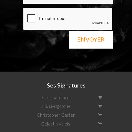
ENVOYER
Ses Signatures
Christian Jacq
J. B. Livingstone
Christopher Carter
Célestin Valois