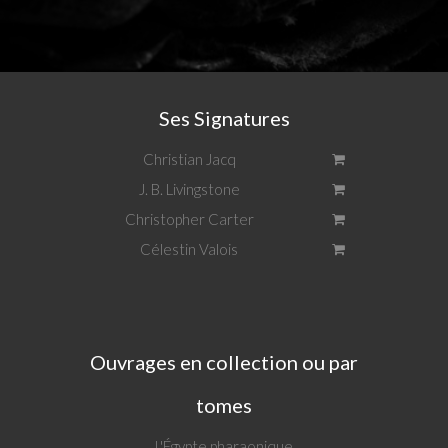
Ses Signatures
Christian Jacq
J. B. Livingstone
Christopher Carter
Célestin Valois
Ouvrages en collection ou par
tomes
L'Égypte pharaonique