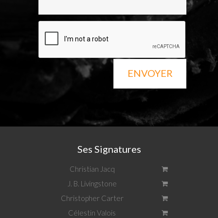
ENVOYER
Ses Signatures
Christian Jacq
J. B. Livingstone
Christopher Carter
Célestin Valois