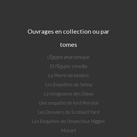
Ouvrages en collection ou par
tomes
L'Égypte pharaonique
Et l'Égypte s'éveilla
La Pierre de lumière
Les Enquêtes de Setna
La Vengeance des Dieux
Une enquête de lord Percival
Les Dossiers de Scotland Yard
Les Enquêtes de l'inspecteur Higgins
Mozart