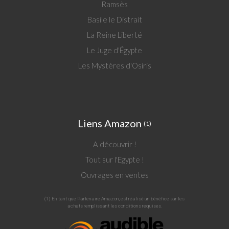
Ramsès
Basile le Distrait
La Reine Liberté
Le Juge d'Égypte
Les Mystères d'Osiris
Liens Amazon
(1)
A découvrir !
Tout sur l'Egypte !
Ouvrages en ventes
(1) En tant que Partenaire Amazon, est réalisé un bénéfice sur les
achats remplissant les conditions requises.