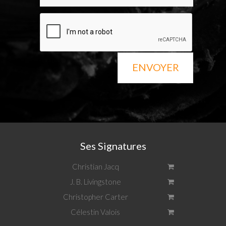
ENVOYER
Ses Signatures
Christian Jacq
J. B. Livingstone
Christopher Carter
Célestin Valois