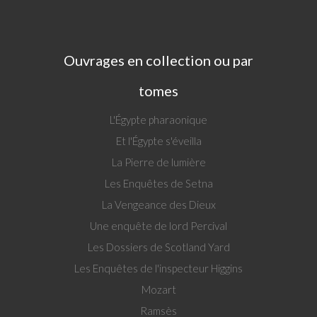
Ouvrages en collection ou par
tomes
L'Égypte pharaonique
Et l'Égypte s'éveilla
La Pierre de lumière
Les Enquêtes de Setna
La Vengeance des Dieux
Une enquête de lord Percival
Les Dossiers de Scotland Yard
Les Enquêtes de l'inspecteur Higgins
Mozart
Ramsès