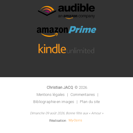
Christian JACQ
©
2026
.
Mentions légales
|
Commentaires
|
Bibliographie en images
|
Plan du site
Dimanche 09 août 2026, Bonne fête aux « Amour »
Réalisation
My-Osiris