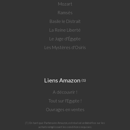
Mozart
Ramsès
Basile le Distrait
La Reine Liberté
Le Juge d'Égypte
Les Mystères d'Osiris
Liens Amazon
(1)
A découvrir !
Tout sur l'Egypte !
Ouvrages en ventes
(1) En tant que Partenaire Amazon, est réalisé un bénéfice sur les
achats remplissant les conditions requises.