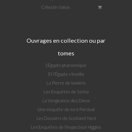
Célestin Valois
Ouvrages en collection ou par
tomes
L'Égypte pharaonique
Et l'Égypte s'éveilla
La Pierre de lumière
Les Enquêtes de Setna
La Vengeance des Dieux
Une enquête de lord Percival
Les Dossiers de Scotland Yard
Les Enquêtes de l'inspecteur Higgins